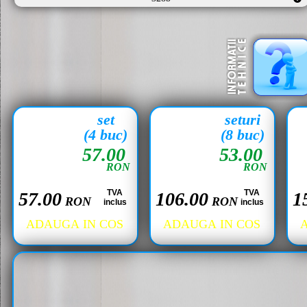
set
seturi
(4 buc)
(8 buc)
57.00
53.00
RON
RON
TVA
TVA
57.00
106.00
1
RON
RON
inclus
inclus