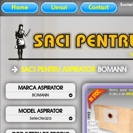
Sunteti
Home
Livrari
Contact
Nu ati gasit 
SACI PENTRU ASPIRATOR
BOMANN
MARCA ASPIRATOR
BOMANN
MODEL ASPIRATOR
Selecteaza